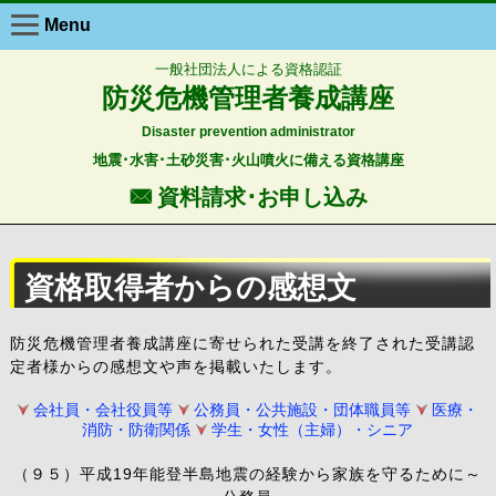
Menu
一般社団法人による資格認証
防災危機管理者養成講座
Disaster prevention administrator
地震･水害･土砂災害･火山噴火に備える資格講座
F 資料請求･お申し込み
資格取得者からの感想文
防災危機管理者養成講座に寄せられた受講を終了された受講認
定者様からの感想文や声を掲載いたします。
会社員・会社役員等
公務員・公共施設・団体職員等
医療・
消防・防衛関係
学生・女性（主婦）・シニア
（９５）平成19年能登半島地震の経験から家族を守るために～