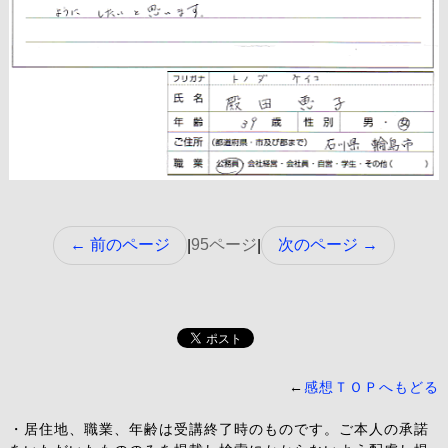
← 前のページ
95ページ
次のページ →
|
|
←
感想ＴＯＰへもどる
・居住地、職業、年齢は受講終了時のものです。ご本人の承諾