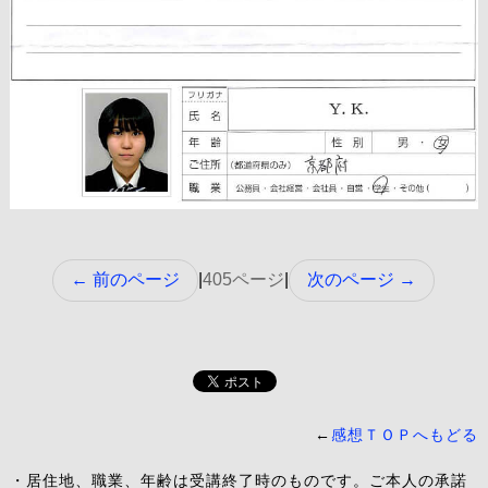
← 前のページ
405ページ
次のページ →
|
|
←
感想ＴＯＰへもどる
・居住地、職業、年齢は受講終了時のものです。ご本人の承諾